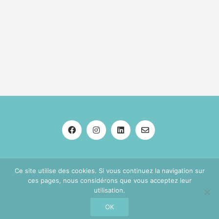
2013-2026 © JULIE ARMANDO · GRAPHISTE
Ce site utilise des cookies. Si vous continuez la navigation sur
INDÉPENDANTE · ALPES PROVENCE VERDON (04)
ces pages, nous considérons que vous acceptez leur
utilisation.
Mentions légales
|
Confidentialité
|
Conditions générales de vente
|
Contact
|
A propos
OK